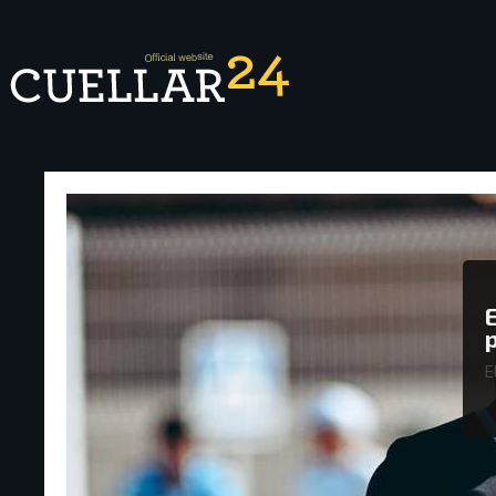
El Ilicitano de Carlos Cuéllar arrancará la
E
pretemporada el 20 de julio
E